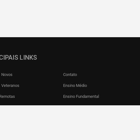
CIPAIS LINKS
s Novos
Contato
 Veteranos
Ensino Médio
 Remotas
Ensino Fundamental
os
Infraestrutura
ais Didáticos
Educação Infantil