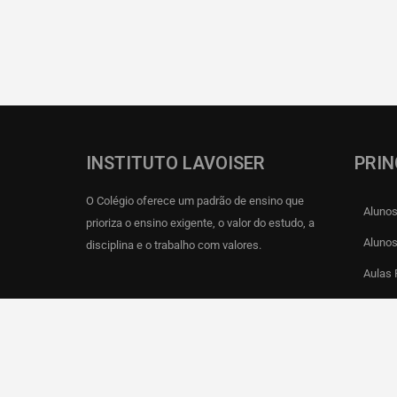
INSTITUTO LAVOISER
PRIN
O Colégio oferece um padrão de ensino que
Aluno
prioriza o ensino exigente, o valor do estudo, a
Alunos
disciplina e o trabalho com valores.
Aulas
Projet
Materi