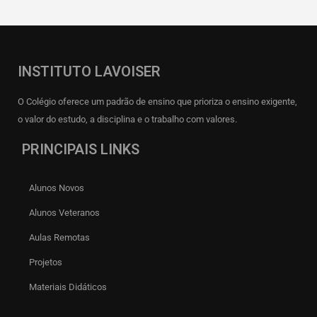
INSTITUTO LAVOISER
O Colégio oferece um padrão de ensino que prioriza o ensino exigente,
o valor do estudo, a disciplina e o trabalho com valores.
PRINCIPAIS LINKS
Alunos Novos
Alunos Veteranos
Aulas Remotas
Projetos
Materiais Didáticos